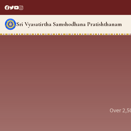
Sri Vyasatirtha Samshodhana Pratishthanam
Over 2,5