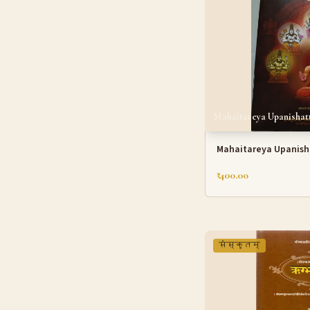
Mahaitareya Upanishat
Mahaitareya Upanish
₹ 400.00
संस्कृतम्