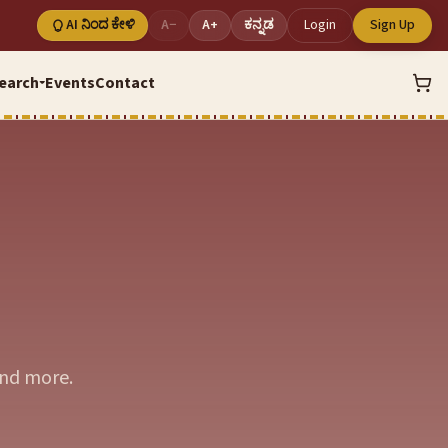
AI ನಿಂದ ಕೇಳಿ
A−
A+
ಕನ್ನಡ
Login
Sign Up
earch
Events
Contact
▾
and more.