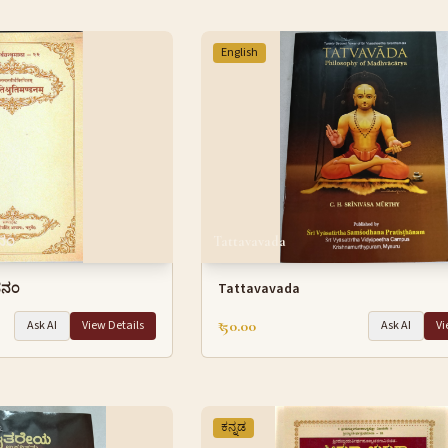
English
ಡನಂ
Tattavavada
ಂಡನಂ
Tattavavada
₹ 50.00
Ask AI
View Details
Ask AI
Vi
ಕನ್ನಡ