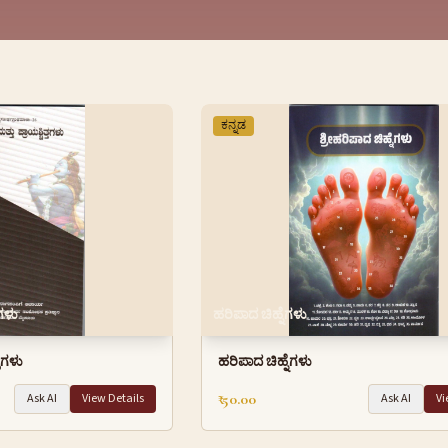
ಕನ್ನಡ
ತಗಳು
ಹರಿಪಾದ ಚಿಹ್ನೆಗಳು
್ತಗಳು
ಹರಿಪಾದ ಚಿಹ್ನೆಗಳು
₹ 50.00
Ask AI
View Details
Ask AI
Vi