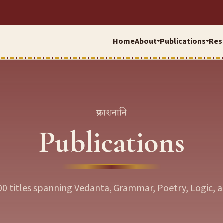
Home
About
Publications
Res
▾
▾
प्रकाशनानि
Publications
00 titles spanning Vedanta, Grammar, Poetry, Logic, 