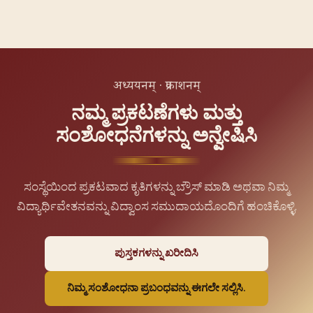
अध्ययनम् · प्रकाशनम्
ನಮ್ಮ ಪ್ರಕಟಣೆಗಳು ಮತ್ತು
ಸಂಶೋಧನೆಗಳನ್ನು ಅನ್ವೇಷಿಸಿ
ಸಂಸ್ಥೆಯಿಂದ ಪ್ರಕಟವಾದ ಕೃತಿಗಳನ್ನು ಬ್ರೌಸ್ ಮಾಡಿ ಅಥವಾ ನಿಮ್ಮ
ವಿದ್ಯಾರ್ಥಿವೇತನವನ್ನು ವಿದ್ವಾಂಸ ಸಮುದಾಯದೊಂದಿಗೆ ಹಂಚಿಕೊಳ್ಳಿ.
ಪುಸ್ತಕಗಳನ್ನು ಖರೀದಿಸಿ
ನಿಮ್ಮ ಸಂಶೋಧನಾ ಪ್ರಬಂಧವನ್ನು ಈಗಲೇ ಸಲ್ಲಿಸಿ.