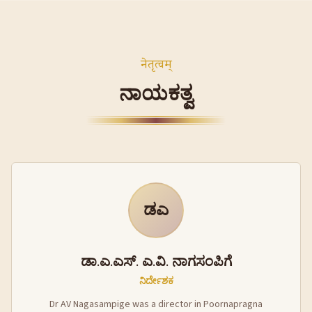
नेतृत्वम्
ನಾಯಕತ್ವ
ಡಎ
ಡಾ.ಎ.ಎಸ್. ಎ.ವಿ. ನಾಗಸಂಪಿಗೆ
ನಿರ್ದೇಶಕ
Dr AV Nagasampige was a director in Poornapragna