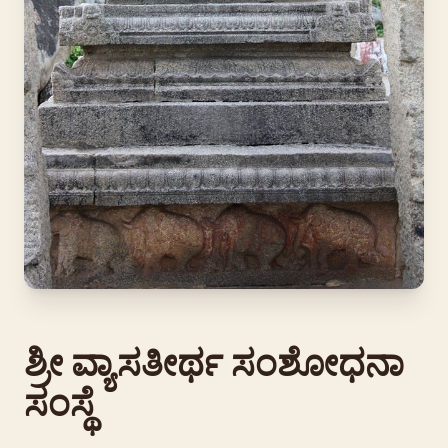
ಶ್ರೀ ವ್ಯಾಸತೀರ್ಥ ಸಂಶೋಧನಾ
ಸಂಸ್ಥೆ