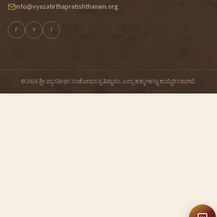
info@vyasatirthapratishthanam.org
F
Y
I
© 2026 ಶ್ರೀ ವ್ಯಾಸತೀರ್ಥ ಸಂಶೋಧನ ಪ್ರತಿಷ್ಠಾನಂ. ಎಲ್ಲಾ ಹಕ್ಕುಗಳನ್ನು ಕಾಯ್ದಿರಿಸಲಾಗಿದೆ.