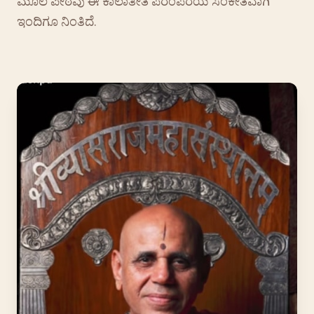
ಮೂಲ ಪೀಠವು ಈ ಕಾಲಾತೀತ ಪರಂಪರೆಯ ಸಂಕೇತವಾಗಿ
ಇಂದಿಗೂ ನಿಂತಿದೆ.