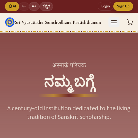
AI
A−
A+
ಕನ್ನಡ
Login
Sign Up
Sri Vyasatirtha Samshodhana Pratishthanam
अस्माकं परिचयः
ನಮ್ಮ ಬಗ್ಗೆ
A century-old institution dedicated to the living
tradition of Sanskrit scholarship.