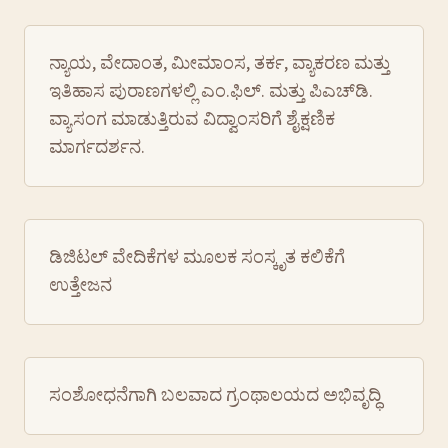
ನ್ಯಾಯ, ವೇದಾಂತ, ಮೀಮಾಂಸ, ತರ್ಕ, ವ್ಯಾಕರಣ ಮತ್ತು
ಇತಿಹಾಸ ಪುರಾಣಗಳಲ್ಲಿ ಎಂ.ಫಿಲ್. ಮತ್ತು ಪಿಎಚ್‌ಡಿ.
ವ್ಯಾಸಂಗ ಮಾಡುತ್ತಿರುವ ವಿದ್ವಾಂಸರಿಗೆ ಶೈಕ್ಷಣಿಕ
ಮಾರ್ಗದರ್ಶನ.
ಡಿಜಿಟಲ್ ವೇದಿಕೆಗಳ ಮೂಲಕ ಸಂಸ್ಕೃತ ಕಲಿಕೆಗೆ
ಉತ್ತೇಜನ
ಸಂಶೋಧನೆಗಾಗಿ ಬಲವಾದ ಗ್ರಂಥಾಲಯದ ಅಭಿವೃದ್ಧಿ