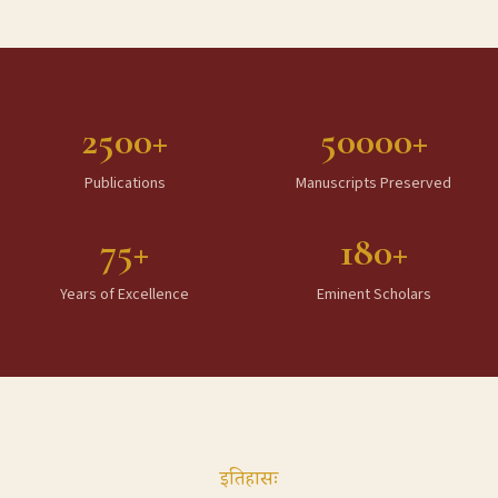
2500+
50000+
Publications
Manuscripts Preserved
75+
180+
Years of Excellence
Eminent Scholars
इतिहासः