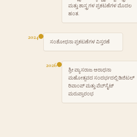
ಮತ್ತು ಶಾಸ್ತ್ರಗಳ ಪ್ರಕಟಣೆಗಳ ಮೊದಲ
ಹಂತ.
2024
ಸಂಶೋಧನಾ ಪ್ರಕಟಣೆಗಳ ವಿಸ್ತರಣೆ
2026
ಶ್ರೀ ವ್ಯಾಸರಾಜ ಆರಾಧನಾ
ಮಹೋತ್ಸವದ ಸಂದರ್ಭದಲ್ಲಿ ಡಿಜಿಟಲ್
ರಿವಾಂಪ್ ಮತ್ತು ವೆಬ್‌ಸೈಟ್
ಮರುಪ್ರಾರಂಭ